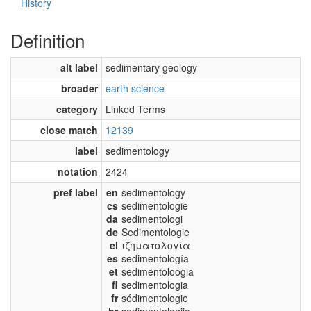
History
Definition
alt label
sedimentary geology
broader
earth science
category
Linked Terms
close match
12139
label
sedimentology
notation
2424
pref label
en
sedimentology
cs
sedimentologie
da
sedimentologi
de
Sedimentologie
el
ιζηματολογία
es
sedimentología
et
sedimentoloogia
fi
sedimentologia
fr
sédimentologie
hr
sedimentologija