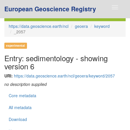
European Geoscience Registry
Toggle
navigati
https://data.geoscience.earth/ncl
geoera
keyword
_2057
experimental
Entry: sedimentology - showing
version 6
URI:
https://data.geoscience.earth/ncl/geoera/keyword/2057
no description supplied
Core metadata
All metadata
Download