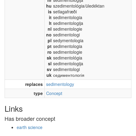
hu
szedimentológia/üledéktan
is
setlagafræði
it
sedimentologia
lt
sedimentologija
nl
sedimentologie
no
sedimentologi
pl
sedymentologia
pt
sedimentologia
ro
sedimentologie
sk
sedimentológia
sl
sedimentologija
sv
sedimentologi
uk
седиментологія
replaces
sedimentology
type
Concept
Links
Has broader concept
earth science